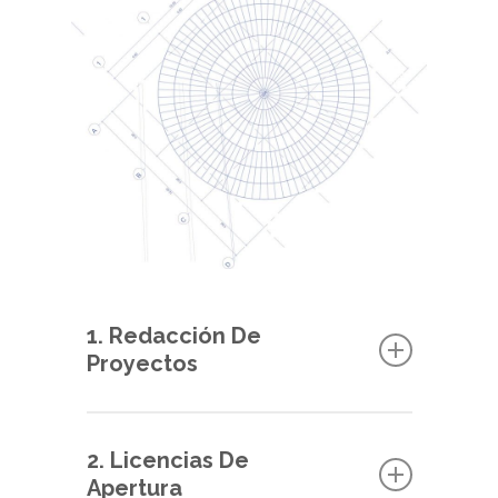
1. Redacción De
Proyectos
En PSM4 contamos con un equipo de
2. Licencias De
técnicos cualificados y de contrastada
Apertura
experiencia para ponerla al servicio de