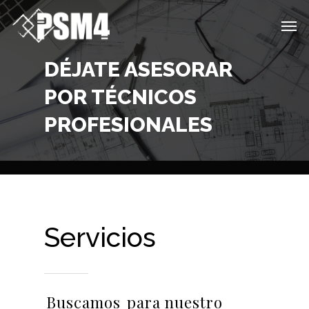
Skip
Men
to
main
DÉJATE ASESORAR
content
POR TÉCNICOS
PROFESIONALES
Servicios
Buscamos
para nuestro